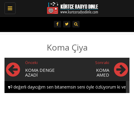
Toggle
navigation
Koma Çiya
Önceki
Sonraki
KOMA DENGE
KOMA
AZADI
AMED
değerli dayıcığım sen bitanemsin seni öyle özlüyorum ki ve
öyle seviyorum gece..