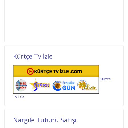
Kürtçe Tv İzle
Kürtçe
TV İzle
Nargile Tütünü Satışı