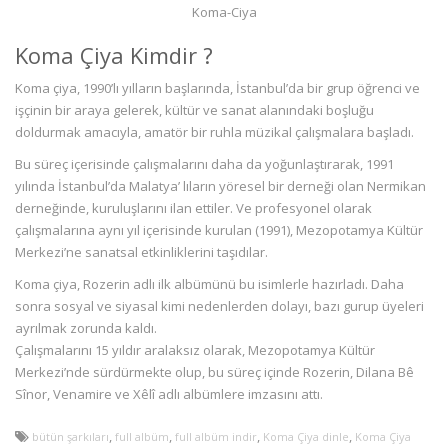
Koma-Ciya
Koma Çiya Kimdir ?
Koma çiya, 1990’lı yılların başlarında, İstanbul’da bir grup öğrenci ve
işçinin bir araya gelerek, kültür ve sanat alanındaki boşluğu
doldurmak amacıyla, amatör bir ruhla müzikal çalışmalara başladı.
Bu süreç içerisinde çalışmalarını daha da yoğunlaştırarak, 1991
yılında İstanbul’da Malatya’ lıların yöresel bir derneği olan Nermikan
derneğinde, kuruluşlarını ilan ettiler. Ve profesyonel olarak
çalışmalarına aynı yıl içerisinde kurulan (1991), Mezopotamya Kültür
Merkezi’ne sanatsal etkinliklerini taşıdılar.
Koma çiya, Rozerin adlı ilk albümünü bu isimlerle hazırladı. Daha
sonra sosyal ve siyasal kimi nedenlerden dolayı, bazı gurup üyeleri
ayrılmak zorunda kaldı.
Çalışmalarını 15 yıldır aralaksız olarak, Mezopotamya Kültür
Merkezi’nde sürdürmekte olup, bu süreç içinde Rozerin, Dilana Bê
Sînor, Venamire ve Xêlî adlı albümlere imzasını attı.
,
,
,
,
bütün şarkıları
full albüm
full albüm indir
Koma Çiya dinle
Koma Çiya