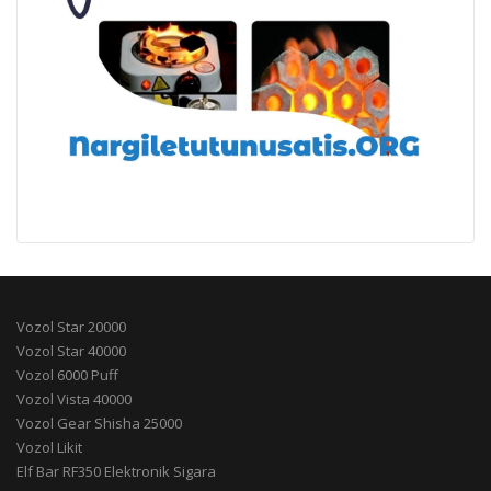
Vozol Star 20000
Vozol Star 40000
Vozol 6000 Puff
Vozol Vista 40000
Vozol Gear Shisha 25000
Vozol Likit
Elf Bar RF350 Elektronik Sigara