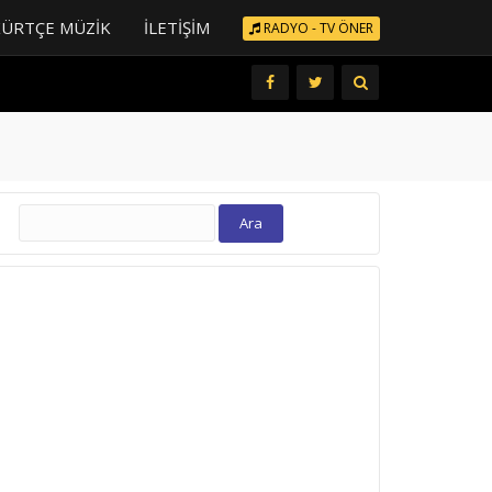
KÜRTÇE MÜZIK
İLETIŞIM
RADYO - TV ÖNER
Arama: