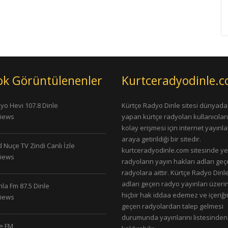
ok Görüntülenenler
Kurtceradyodinle.
yo Hevi 107.8 Dinle
Kürtçe Radyo Dinle sitesi dünyada
Views
yapan kürtçe radyoları kullanıcıla
kolay erişmesi için internet yayınlar
araya getirildiği bir sitedir.
 Nuçe TV Zindi Canlı İzle
kurtceradyodinle.com sitesinde ye
Views
radyoların yayın hakları adları ge
radyolara aittir. Kürtçe Radyo Dinle
adları geçen radyo yayınları üzeri
la Fm 87.5 Dinle
hiçbir hak iddaa edemez ve içeriği
Views
geçen radyolardan talep gelmesi
durumunda yayınlarını listesinden
le FM