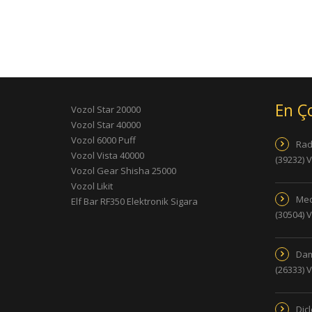
En Ç
Vozol Star 20000
Vozol Star 40000
Vozol 6000 Puff
Rad
Vozol Vista 40000
(39232) 
Vozol Gear Shisha 25000
Vozol Likit
Med
Elf Bar RF350 Elektronik Sigara
(30504) 
Dam
(26333) 
Dic