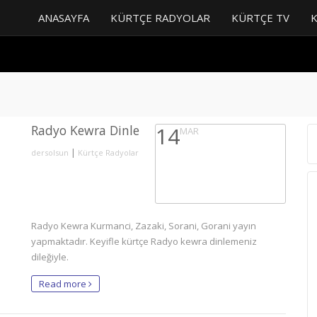
ANASAYFA
KÜRTÇE RADYOLAR
KÜRTÇE TV
Radyo Kewra Dinle
14
MAR
|
dersolsun
Kürtçe Radyolar
Radyo Kewra Kurmanci, Zazaki, Sorani, Gorani yayın
yapmaktadır. Keyifle kürtçe Radyo kewra dinlemeniz
dileğiyle.
Read more