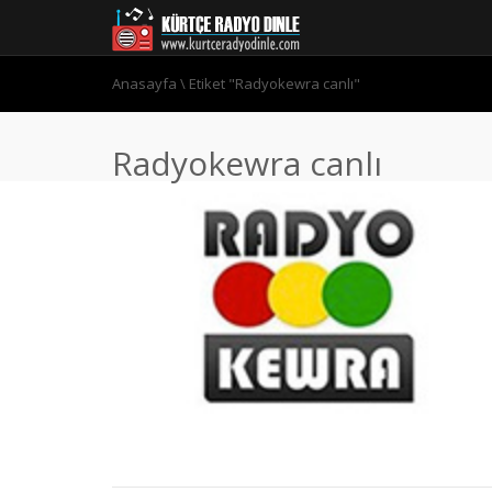
Anasayfa
\
Etiket "Radyokewra canlı"
Radyokewra canlı