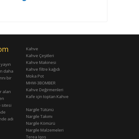
com
Kahve
Kahve Çeşitleri
Kahve Makinesi
 yayın
Kahve filtre kağıdı
rın daha
Moka Pot
ını bir
MHW-3BOMBER
Kahve Değirmenleri
r alan
Kafe için toptan Kahve
çen
 sitesi
Nargile Tütünü
nde
Nargile Takımı
nde adı
Nargile Kömürü
Nargile Malzemeleri
Terea Iqos