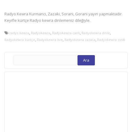
Radyo Kewra Kurmanci, Zazaki, Sorani, Gorani yayın yapmaktadır.
Keyifle kürtçe Radyo kewra dinlemeniz dileğiyle.
,
,
,
,
radyo kewra
Radyokewra
Radyokewra canlı
Radyokewra dinle
,
,
,
Radyokewra kürtçe
Radyokewra live
Radyokewra zazaca
Radyokewra zindi
Arama: