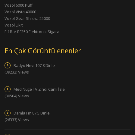
Vozol 6000 Puff
Vozol Vista 40000
Vozol Gear Shisha 25000
Vozol Likit
Elf Bar RF350 Elektronik Sigara
En Çok Görüntülenenler
Radyo Hevi 107.8 Dinle
(39232) Views
Med Nuçe TV Zindi Canlı İzle
(30504) Views
Damla Fm 87.5 Dinle
(26333) Views