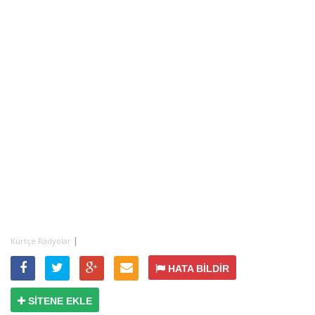
|
Kürtçe Radyolar
HATA BİLDİR
SİTENE EKLE