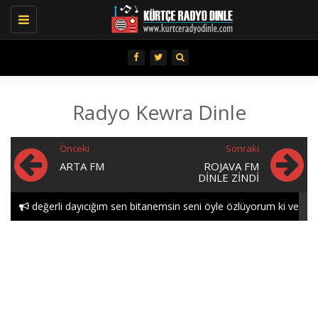
Toggle
navigation
Radyo Kewra Dinle
Önceki
Sonraki
ARTA FM
ROJAVA FM
DINLE ZINDI
değerli dayıcığım sen bitanemsin seni öyle özlüyorum ki ve
öyle seviyorum gece..