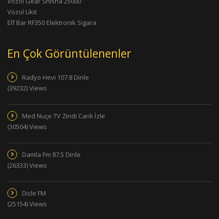
Vozol Gear Shisha 25000
Vozol Likit
Elf Bar RF350 Elektronik Sigara
En Çok Görüntülenenler
Radyo Hevi 107.8 Dinle
(39232) Views
Med Nuçe TV Zindi Canlı İzle
(30504) Views
Damla Fm 87.5 Dinle
(26333) Views
Dicle FM
(25154) Views