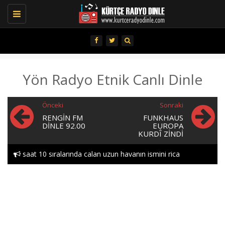
Toggle
navigation
Yön Radyo Etnik Canlı Dinle
Önceki
Sonraki
RENGIN FM
FUNKHAUS
DINLE 92.00
EUROPA
KURDÎ ZINDI
saat 10 sıralarında calan uzun havanın ismini rica
edebılırmıyım lutfen heylor..