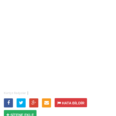
|
Kürtçe Radyolar
HATA BİLDİR
SİTENE EKLE