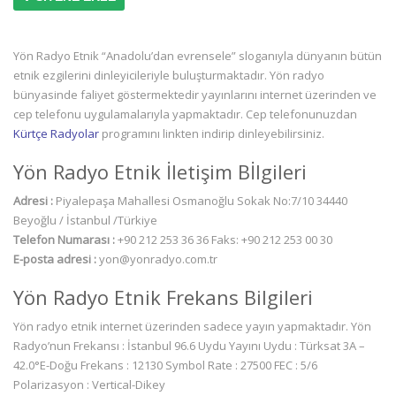
Yön Radyo Etnik “Anadolu’dan evrensele” sloganıyla dünyanın bütün
etnik ezgilerini dinleyicileriyle buluşturmaktadır. Yön radyo
bünyasinde faliyet göstermektedir yayınlarını internet üzerinden ve
cep telefonu uygulamalarıyla yapmaktadır. Cep telefonunuzdan
Kürtçe Radyolar
programını linkten indirip dinleyebilirsiniz.
Yön Radyo Etnik İletişim Bİlgileri
Adresi :
Piyalepaşa Mahallesi Osmanoğlu Sokak No:7/10 34440
Beyoğlu / İstanbul /Türkiye
Telefon Numarası :
+90 212 253 36 36 Faks: +90 212 253 00 30
E-posta adresi :
yon@yonradyo.com.tr
Yön Radyo Etnik Frekans Bilgileri
Yön radyo etnik internet üzerinden sadece yayın yapmaktadır. Yön
Radyo’nun Frekansı : İstanbul 96.6 Uydu Yayını Uydu : Türksat 3A –
42.0°E-Doğu Frekans : 12130 Symbol Rate : 27500 FEC : 5/6
Polarizasyon : Vertical-Dikey