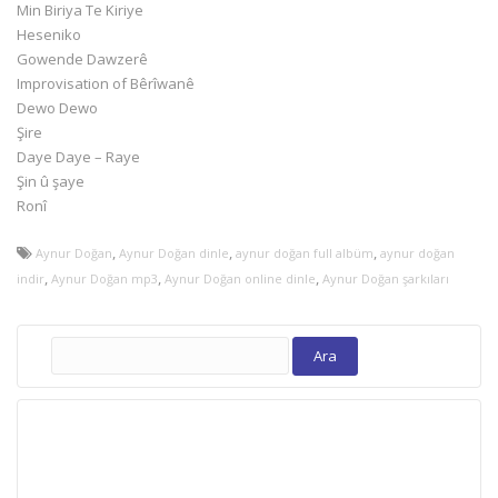
Min Biriya Te Kiriye
Heseniko
Gowende Dawzerê
Improvisation of Bêrîwanê
Dewo Dewo
Şire
Daye Daye – Raye
Şin û şaye
Ronî
,
,
,
Aynur Doğan
Aynur Doğan dinle
aynur doğan full albüm
aynur doğan
,
,
,
indir
Aynur Doğan mp3
Aynur Doğan online dinle
Aynur Doğan şarkıları
Arama: