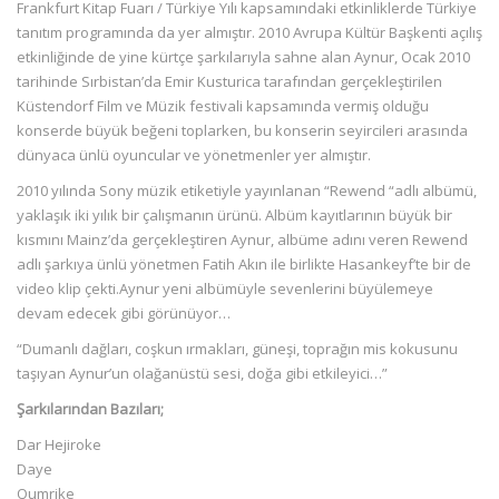
Frankfurt Kitap Fuarı / Türkiye Yılı kapsamındaki etkinliklerde Türkiye
tanıtım programında da yer almıştır. 2010 Avrupa Kültür Başkenti açılış
etkinliğinde de yine kürtçe şarkılarıyla sahne alan Aynur, Ocak 2010
tarihinde Sırbistan’da Emir Kusturica tarafından gerçekleştirilen
Küstendorf Film ve Müzik festivali kapsamında vermiş olduğu
konserde büyük beğeni toplarken, bu konserin seyircileri arasında
dünyaca ünlü oyuncular ve yönetmenler yer almıştır.
2010 yılında Sony müzik etiketiyle yayınlanan “Rewend “adlı albümü,
yaklaşık iki yılık bir çalışmanın ürünü. Albüm kayıtlarının büyük bir
kısmını Mainz’da gerçekleştiren Aynur, albüme adını veren Rewend
adlı şarkıya ünlü yönetmen Fatih Akın ile birlikte Hasankeyf’te bir de
video klip çekti.Aynur yeni albümüyle sevenlerini büyülemeye
devam edecek gibi görünüyor…
“Dumanlı dağları, coşkun ırmakları, güneşi, toprağın mis kokusunu
taşıyan Aynur’un olağanüstü sesi, doğa gibi etkileyici…”
Şarkılarından Bazıları;
Dar Hejiroke
Daye
Qumrike