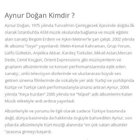
Aynur Doğan Kimdir ?
Aynur Doğan, 1975 yılında Tunceli’nin Çemişgezek ilçesinde doğdu.İlk
olarak İstanbul’da ASM müzik okulunda bağlama ve müzik eğitimi
alan sanatçı Begüm Erdem ve Aşkın Metiner’le şan çalıştı. 2002 yılında
ilk albümü “Seyir” yayınlandı. Metin-Kemal Kahraman, Grup Yorum,
Lütfü Gültekin, Anjelika Akbar, Kardeş Türküler, Mikail Aslan,Mercan
Dede, Cemil Koçgün, Orient Expressions gibi müzisyenlerin ve
grupların albümlerinde ve konser performanslarında eşlik eden
sanatçı , ünlü televizyon dizilerinde ve uluslararası büyük ses
getiren sinema filmlerinde de vokaliyle yer aldı. Yurtiçi ve yurtdışında
Kürtçe ve Türkçe canlı performaslarıyla ününü artıran Aynur, 2004
yılında “Keça Kurdan” 2005 yılında ise “Nûpel” adlı albümlerini Kalan
Müzik etiketiyle ardı ardına yayınladı.
Albümleriyle ve yorumu ile ilgili olarak sadece Türkiye basınında
değil, dünya basınında da hakkında övgüyle bahsedilen Aynur, son
yıllarda albümleriyle Kürt müziği alanında “en çok satan albümler
“arasına girmeyi başardı.