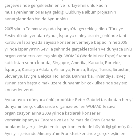
çerçevesinde gerçeklestirilen ve Türkiye’nin ünlü kadın
müzisyenlerinin biraraya geldiği Güldünya albüm projesinin
sanatçılarından biri de Aynur oldu.
2005 yılının Temmuz ayında İspanya’da gerçekleştirilen “Türkiye
Festivali”nde yer alan Aynur, İspanya dinleyicisinin gönlünde taht
kurdu ve İspanyada sayısız konserler vermeye başladı. Yine 2006
yılında İspanya’nın Sevilla şehrinde gerçeklestirilen ve dünyaca ünlü
organizatörlerin katılmış olduğu WOMEX (World Music Expo) fuarına
katıldıktan sonra İrlanda, Singapur, Amerika, Kanada, Portekiz,
İspanya, Kanarya Adaları, Almanya, Fransa, İtalya, Tunus, Sırbistan,
Slovenya, İsviçre, Belçika, Hollanda, Danimarka, Finlandiya, İsveç,
Yunanistan başta olmak üzere dünyanın bir çok ülkesinde sayısız
konserler verdi.
Aynur ayrıca dünyaca ünlü prodüktor Peter Gabriel tarafından her yıl
dünyanın bir çok ülkesinde organize edilen WOMAD festival
organizasyonlarına 2008 yılında katılarak konserler
vermiştir.İspanya / Caceres ve Las Palmas de Gran Canaria
adalarında gerçekleştirilen iki ayrı konserde de büyük ilgi görmüştür.
Aynı yıl içerisinde Almanya’nın Frankfurt kentinde gerçekleştirilen