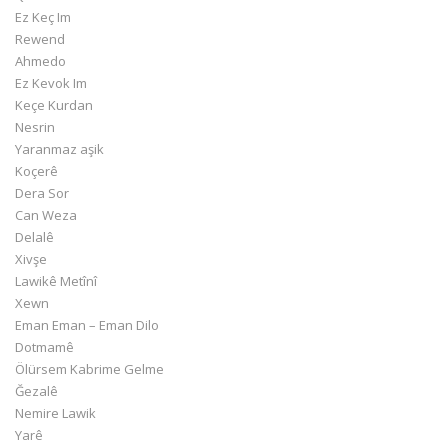
Ez Keç Im
Rewend
Ahmedo
Ez Kevok Im
Keçe Kurdan
Nesrin
Yaranmaz aşik
Koçerê
Dera Sor
Can Weza
Delalê
Xivşe
Lawikê Metînî
Xewn
Eman Eman – Eman Dilo
Dotmamê
Ölürsem Kabrime Gelme
Ğezalê
Nemire Lawik
Yarê