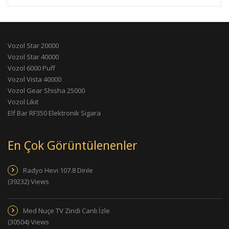
Vozol Star 20000
Vozol Star 40000
Vozol 6000 Puff
Vozol Vista 40000
Vozol Gear Shisha 25000
Vozol Likit
Elf Bar RF350 Elektronik Sigara
En Çok Görüntülenenler
Radyo Hevi 107.8 Dinle
(39232) Views
Med Nuçe TV Zindi Canlı İzle
(30504) Views