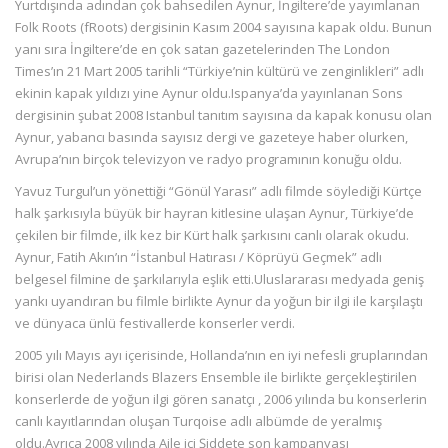
Yurtdışında adından çok bahsedilen Aynur, İngiltere’de yayımlanan
Folk Roots (fRoots) dergisinin Kasım 2004 sayısına kapak oldu. Bunun
yanı sıra İngiltere’de en çok satan gazetelerinden The London
Times’ın 21 Mart 2005 tarihli “Türkiye’nin kültürü ve zenginlikleri” adlı
ekinin kapak yıldızı yine Aynur oldu.Ispanya’da yayınlanan Sons
dergisinin şubat 2008 Istanbul tanıtım sayısına da kapak konusu olan
Aynur, yabancı basında sayısız dergi ve gazeteye haber olurken,
Avrupa’nın birçok televizyon ve radyo programının konuğu oldu.
Yavuz Turgul’un yönettiği “Gönül Yarası” adlı filmde söylediği Kürtçe
halk şarkısıyla büyük bir hayran kitlesine ulaşan Aynur, Türkiye’de
çekilen bir filmde, ilk kez bir Kürt halk şarkısını canlı olarak okudu.
Aynur, Fatih Akın’ın “İstanbul Hatırası / Köprüyü Geçmek” adlı
belgesel filmine de şarkılarıyla eşlik etti.Uluslararası medyada geniş
yankı uyandıran bu filmle birlikte Aynur da yoğun bir ilgi ile karşılaştı
ve dünyaca ünlü festivallerde konserler verdi.
2005 yılı Mayıs ayı içerisinde, Hollanda’nın en iyi nefesli gruplarından
birisi olan Nederlands Blazers Ensemble ile birlikte gerçekleştirilen
konserlerde de yoğun ilgi gören sanatçı , 2006 yılında bu konserlerin
canlı kayıtlarından oluşan Turqoise adlı albümde de yeralmış
oldu.Ayrıca 2008 yılında Aile içi Şiddete son kampanyası