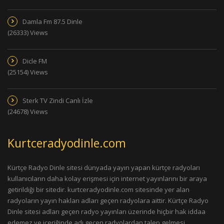
Damla Fm 87.5 Dinle
(26333) Views
Dicle FM
(25154) Views
Sterk TV Zindi Canlı İzle
(24678) Views
Kurtceradyodinle.com
Kürtçe Radyo Dinle sitesi dünyada yayın yapan kürtçe radyoları
kullanıcıların daha kolay erişmesi için internet yayınlarını bir araya
getirildiği bir sitedir. kurtceradyodinle.com sitesinde yer alan
radyoların yayın hakları adları geçen radyolara aittir. Kürtçe Radyo
Dinle sitesi adları geçen radyo yayınları üzerinde hiçbir hak iddaa
edemez ve içeriğinde adı geçen radyolardan talep gelmesi