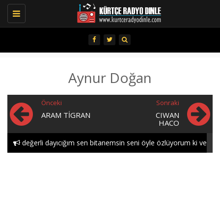
Toggle
navigation
Aynur Doğan
Önceki
Sonraki
ARAM TIGRAN
CIWAN
HACO
değerli dayıcığım sen bitanemsin seni öyle özlüyorum ki ve
öyle seviyorum gece..