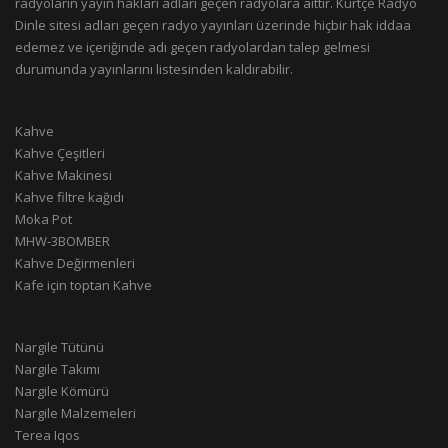
radyoların yayın hakları adları geçen radyolara aittir. Kürtçe Radyo
Dinle sitesi adları geçen radyo yayınları üzerinde hiçbir hak iddaa
edemez ve içeriğinde adı geçen radyolardan talep gelmesi
durumunda yayınlarını listesinden kaldırabilir.
Kahve
Kahve Çeşitleri
Kahve Makinesi
Kahve filtre kağıdı
Moka Pot
MHW-3BOMBER
Kahve Değirmenleri
Kafe için toptan Kahve
Nargile Tütünü
Nargile Takımı
Nargile Kömürü
Nargile Malzemeleri
Terea Iqos