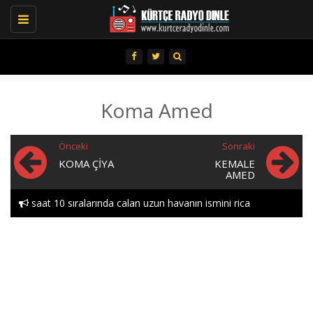
Toggle
navigation
Koma Amed
Önceki
Sonraki
KOMA ÇIYA
KEMALE
AMED
saat 10 sıralarında calan uzun havanın ismini rica
edebılırmıyım lutfen heylor..