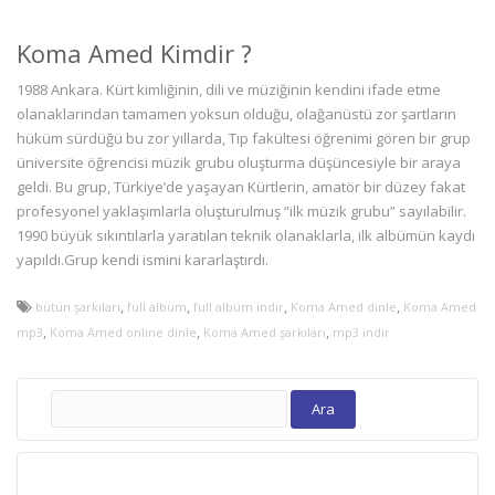
Koma Amed Kimdir ?
1988 Ankara. Kürt kimliğinin, dili ve müziğinin kendini ifade etme
olanaklarından tamamen yoksun olduğu, olağanüstü zor şartların
hüküm sürdüğü bu zor yıllarda, Tıp fakültesi öğrenimi gören bir grup
üniversite öğrencisi müzik grubu oluşturma düşüncesiyle bir araya
geldi. Bu grup, Türkiye’de yaşayan Kürtlerin, amatör bir düzey fakat
profesyonel yaklaşımlarla oluşturulmuş “ilk müzik grubu” sayılabilir.
1990 büyük sıkıntılarla yaratılan teknik olanaklarla, ilk albümün kaydı
yapıldı.Grup kendi ismini kararlaştırdı.
,
,
,
,
bütün şarkıları
full albüm
full albüm indir
Koma Amed dinle
Koma Amed
,
,
,
mp3
Koma Amed online dinle
Koma Amed şarkıları
mp3 indir
Arama: