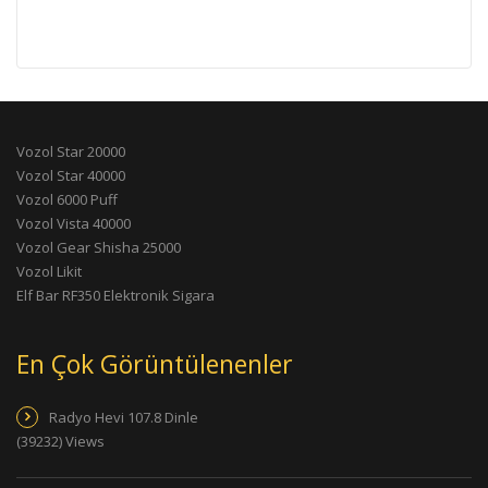
Vozol Star 20000
Vozol Star 40000
Vozol 6000 Puff
Vozol Vista 40000
Vozol Gear Shisha 25000
Vozol Likit
Elf Bar RF350 Elektronik Sigara
En Çok Görüntülenenler
Radyo Hevi 107.8 Dinle
(39232) Views