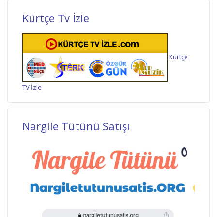
Kürtçe Tv İzle
Kürtçe
TV İzle
Nargile Tütünü Satışı