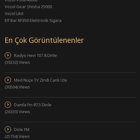
Vozol Gear Shisha 25000
Vozol Likit
Elf Bar RF350 Elektronik Sigara
En Çok Görüntülenenler
Radyo Hevi 107.8 Dinle
(39232) Views
Med Nuçe TV Zindi Canlı İzle
(30504) Views
Damla Fm 87.5 Dinle
(26333) Views
Dicle FM
(25154) Views