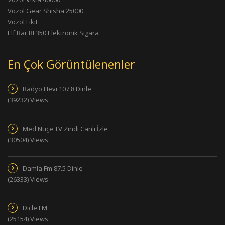
Vozol Gear Shisha 25000
Vozol Likit
Elf Bar RF350 Elektronik Sigara
En Çok Görüntülenenler
Radyo Hevi 107.8 Dinle
(39232) Views
Med Nuçe TV Zindi Canlı İzle
(30504) Views
Damla Fm 87.5 Dinle
(26333) Views
Dicle FM
(25154) Views