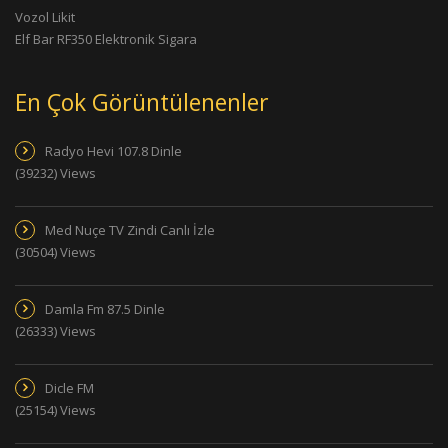
Vozol Likit
Elf Bar RF350 Elektronik Sigara
En Çok Görüntülenenler
Radyo Hevi 107.8 Dinle
(39232) Views
Med Nuçe TV Zindi Canlı İzle
(30504) Views
Damla Fm 87.5 Dinle
(26333) Views
Dicle FM
(25154) Views