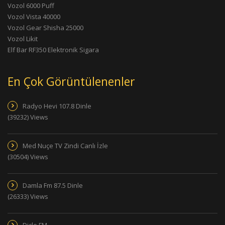
Vozol 6000 Puff
Vozol Vista 40000
Vozol Gear Shisha 25000
Vozol Likit
Elf Bar RF350 Elektronik Sigara
En Çok Görüntülenenler
Radyo Hevi 107.8 Dinle
(39232) Views
Med Nuçe TV Zindi Canlı İzle
(30504) Views
Damla Fm 87.5 Dinle
(26333) Views