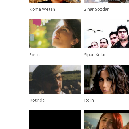
Koma Wetan
Zinar Sozdar
Sosin
Sipan Xelat
Rotinda
Rojin