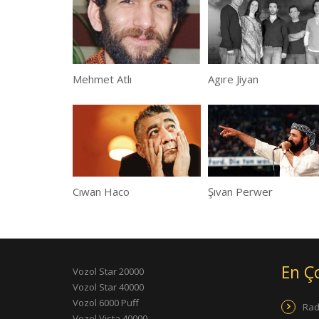
Mehmet Atlı
Agıre Jiyan
Cıwan Haco
Şıvan Perwer
En Ç
Vozol Star 20000
Vozol Star 40000
Vozol 6000 Puff
Rad
Vozol Vista 40000