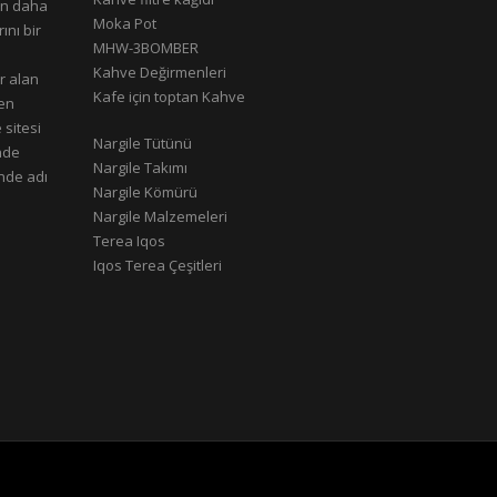
rın daha
Moka Pot
ını bir
MHW-3BOMBER
Kahve Değirmenleri
r alan
Kafe için toptan Kahve
çen
 sitesi
Nargile Tütünü
nde
Nargile Takımı
nde adı
Nargile Kömürü
Nargile Malzemeleri
Terea Iqos
Iqos Terea Çeşitleri