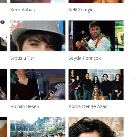
Xero Abbas
Xelil Xemgin
Silbus u Tari
Seyda Perinçek
Rojhan Beken
Koma Denge Azadi