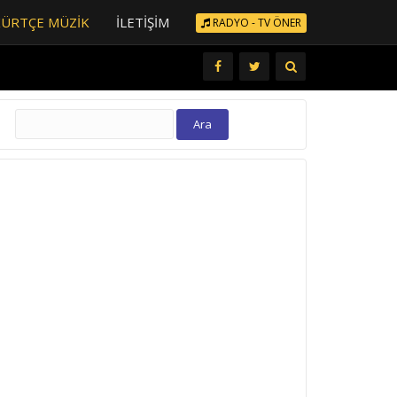
KÜRTÇE MÜZIK
İLETIŞIM
RADYO - TV ÖNER
Arama: