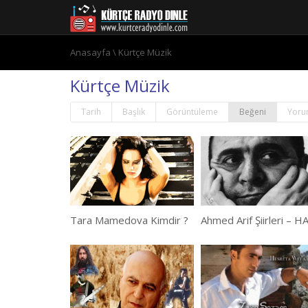
Anasayfa
\
Kürtçe Müzik
Kürtçe Müzik
Tarih
Başlık
Görüntüleme
Beğeni
Yoru
Tara Mamedova Kimdir ?