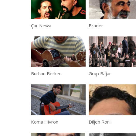
Çar Newa
Brader
Burhan Berken
Grup Bajar
Koma Hivron
Diljen Roni