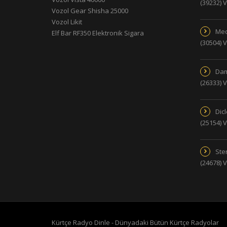
(39232) 
Vozol Gear Shisha 25000
Vozol Likit
Med
Elf Bar RF350 Elektronik Sigara
(30504) 
Dam
(26333) 
Dic
(25154) 
Ster
(24678) 
Kürtçe Radyo Dinle - Dünyadaki Bütün Kürtçe Radyolar