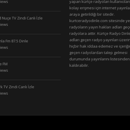
Views
yapan kürtçe radyoları kullanıcıla
kolay erişmesi için internet yayınlar
araya getirildiği bir sitedir.
 Nuçe TV Zindi Canlı İzle
kurtceradyodinle.com sitesinde ye
Views
radyoların yayın hakları adları ge
radyolara aittir. Kürtçe Radyo Dinle
adları geçen radyo yayınları üzeri
la Fm 87.5 Dinle
hiçbir hak iddaa edemez ve içeriği
Views
geçen radyolardan talep gelmesi
durumunda yayınlarını listesinden
le FM
kaldırabilir.
Views
k TV Zindi Canlı İzle
Views