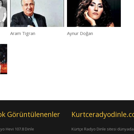
Aram Tigran
Aynur Doğan
ok Görüntülenenler
Kurtceradyodinle.
yo Hevi 107.8 Dinle
Kürtçe Radyo Dinle sitesi dünyada