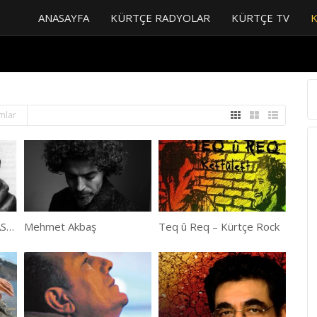
ANASAYFA
KÜRTÇE RADYOLAR
KÜRTÇE TV
mlar
Ahmed Arif Şiirleri – HASRETİNDEN PRANGALAR ESKİTTİM
Mehmet Akbaş
Teq û Req – Kürtçe Rock