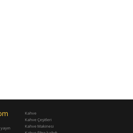
com
Kahve
Kahve Çeşitleri
Kahve Makinesi
 yayın
Kahve filtre kağıdı