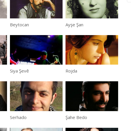
Beytocan
Ayşe Şan
Siya Şevê
Rojda
Serhado
Şahe Bedo